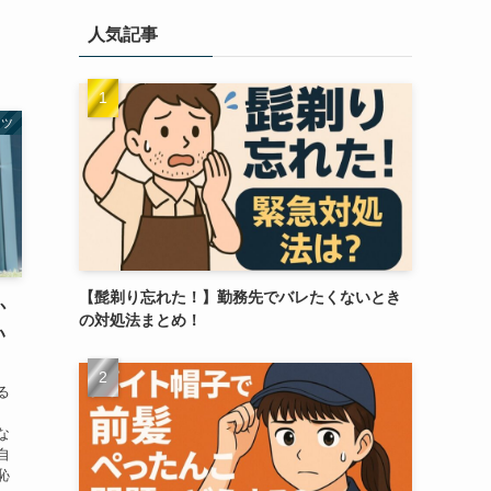
人気記事
セツ
【髭剃り忘れた！】勤務先でバレたくないとき
か
の対処法まとめ！
い
る
な
自
恥