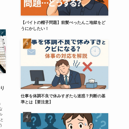
【バイトの帽子問題】前髪ぺったんこ地獄をど
うにかしたい！
セツ
かり
仕事を体調不良で休みすぎたら迷惑？判断の基
準とは【要注意】
」
な
ル
告と
う