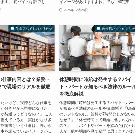
ます。 初バイトは誰でも...
イメージがありますよね。でも、確定申...
日
2025年12月28日
飲食店バイトのトリセツ
飲食店バイトのトリ
の仕事内容とは？業務・
休憩時間に時給は発生する？バイ
まで現場のリアルを徹底
ト・パートが知るべき法律のルー
を徹底解説
きたいけど、実際どんな仕事を
休憩時間に時給は発生する？バイト・パー
本が好きだから司書になりた
が知るべき法律のルールを徹底解説 「8時
か待遇ってどうなの？」 こん
のシフトなのに、給料が7時間分しかない
を抱えている方、実はかなり多
なぜ？」「休憩時間って時給に含まれない
書館司書という仕事は、外から
の？」——バイトやパートを始めたばかり
本を読んでいるイメージが...
人が、給料明細を見て疑問に思うことがあ