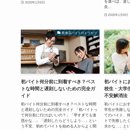
を選べば、楽
2026年1月8日
良...
2026年1月8日
飲食店バイトのトリセツ
初バイト何分前に到着すべき？ベス
初バイトに
トな時間と遅刻しないための完全ガ
校生・大学
イド
不安解消法
初バイト何分前に到着すべき？ベストな時間
初バイトにおす
と遅刻しないための完全ガイド 「初バイトっ
学生が失敗しな
て何分前に行けばいいの？」「早すぎても迷
てのバイト、
惑かな…」「遅刻したらどうしよう…」とい
トで失敗した
う不安、初めてバイトを始める人からよく聞
夫かな…」と