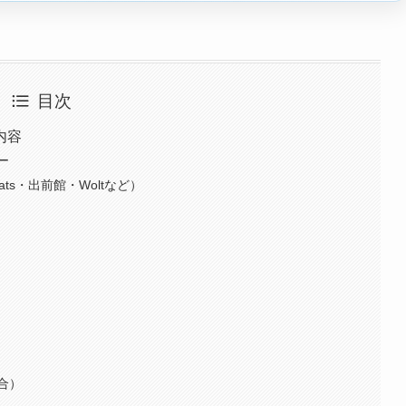
目次
内容
ー
ts・出前館・Woltなど）
合）